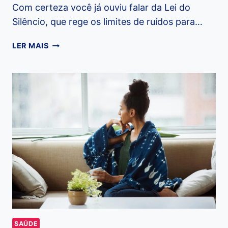
Com certeza você já ouviu falar da Lei do
Silêncio, que rege os limites de ruídos para…
LEI
LER MAIS
DO
SILÊNCIO:
O
QUE
ELA
É
E
COMO
FUNCIONA?
SAÚDE