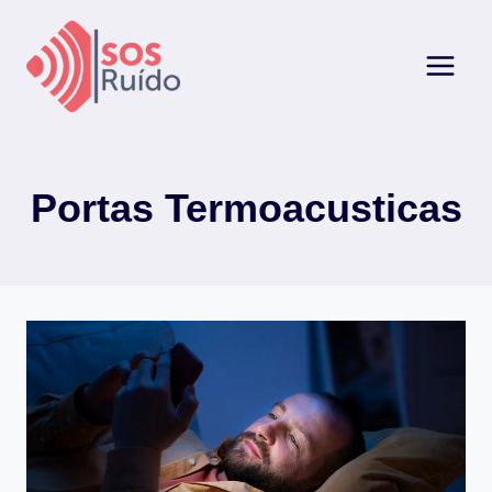
Pular
para
o
Conteúdo
Portas Termoacusticas