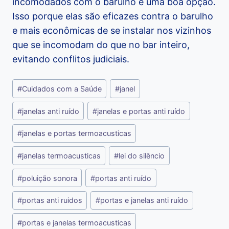
incomodados com o barulho é uma boa opção.
Isso porque elas são eficazes contra o barulho
e mais econômicas de se instalar nos vizinhos
que se incomodam do que no bar inteiro,
evitando conflitos judiciais.
Tags
#
Cuidados com a Saúde
#
janel
do
Post:
#
janelas anti ruído
#
janelas e portas anti ruído
#
janelas e portas termoacusticas
#
janelas termoacusticas
#
lei do silêncio
#
poluição sonora
#
portas anti ruído
#
portas anti ruidos
#
portas e janelas anti ruído
#
portas e janelas termoacusticas