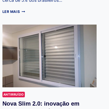
cerca de 5% dos brasileiros…
A
LER MAIS
REDUÇÃO
DE
RUÍDOS
BENEFICIA
PESSOAS
COM
DEFICIÊNCIA
AUDITIVA
ANTIRRUÍDO
Nova Slim 2.0: inovação em