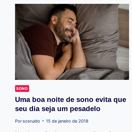
DOWN
E
A
SENSIBILIDADE
AO
RUÍDO:
ESTRATÉGIAS
DE
PREVENÇÃO
SONO
Uma boa noite de sono evita que
seu dia seja um pesadelo
Por
sosruido
15 de janeiro de 2018