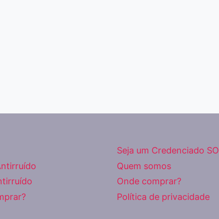
Seja um Credenciado SO
ntirruído
Quem somos
tirruído
Onde comprar?
mprar?
Política de privacidade