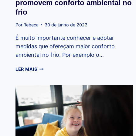
promovem conforto ambiental no
frio
Por
Rebeca
30 de junho de 2023
É muito importante conhecer e adotar
medidas que ofereçam maior conforto
ambiental no frio. Por exemplo o…
JANELAS
LER MAIS
E
PORTAS
TERMOACÚSTICAS
PROMOVEM
CONFORTO
AMBIENTAL
NO
FRIO