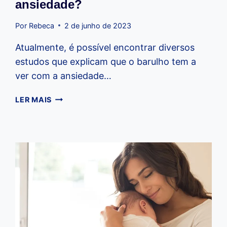
ansiedade?
Por
Rebeca
2 de junho de 2023
Atualmente, é possível encontrar diversos
estudos que explicam que o barulho tem a
ver com a ansiedade…
O
LER MAIS
QUE
O
BARULHO
TEM
A
VER
COM
A
ANSIEDADE?