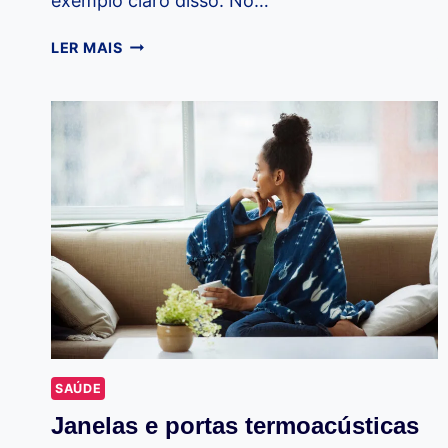
exemplo claro disso. No…
CUIDADO
LER MAIS
COM
O
BARULHO
DOS
ELETRODOMÉSTICOS
SAÚDE
Janelas e portas termoacústicas