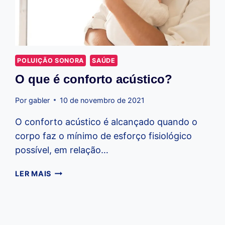
POLUIÇÃO SONORA
SAÚDE
O que é conforto acústico?
Por
gabler
10 de novembro de 2021
O conforto acústico é alcançado quando o
corpo faz o mínimo de esforço fisiológico
possível, em relação…
O
LER MAIS
QUE
É
CONFORTO
ACÚSTICO?