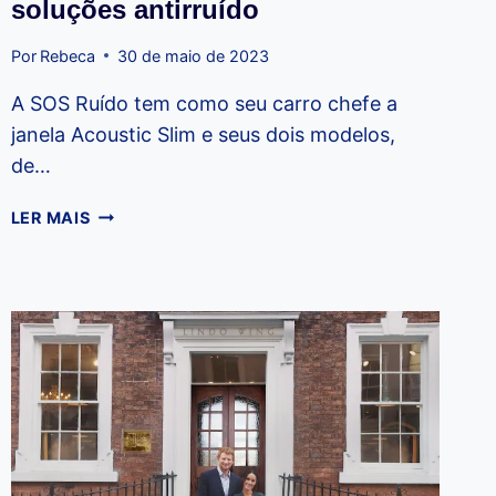
soluções antirruído
Por
Rebeca
30 de maio de 2023
A SOS Ruído tem como seu carro chefe a
janela Acoustic Slim e seus dois modelos,
de…
NOVA
LER MAIS
SLIM
2.0:
INOVAÇÃO
EM
SOLUÇÕES
ANTIRRUÍDO