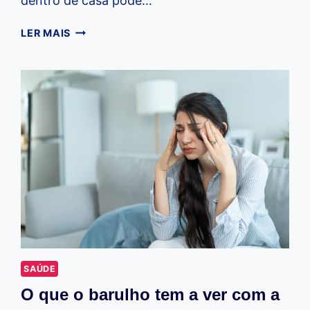
dentro de casa pode…
COMO
LER MAIS
TER
UM
DIA
A
DIA
MAIS
TRANQUILO
EM
CASA
SAÚDE
O que o barulho tem a ver com a