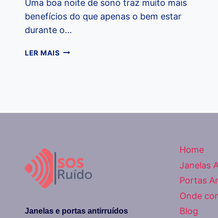
Uma boa noite de sono traz muito mais
benefícios do que apenas o bem estar
durante o…
UMA
LER MAIS
BOA
NOITE
DE
SONO
EVITA
QUE
SEU
DIA
Home
SEJA
UM
Janelas A
PESADELO
Portas An
Onde co
Blog
Janelas e portas antirruídos