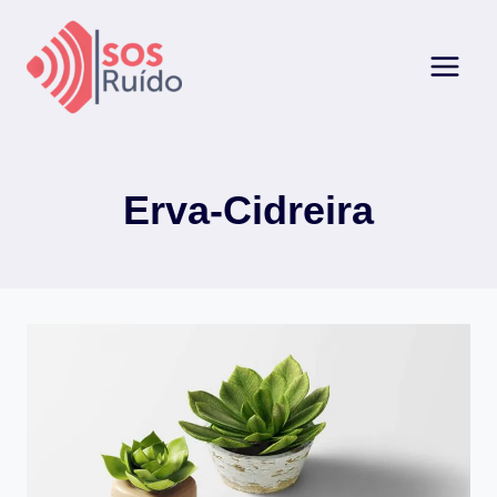
Pular
para
o
Conteúdo
Erva-Cidreira