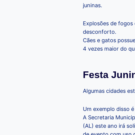
juninas.
Explosões de fogos 
desconforto.
Cães e gatos possue
4 vezes maior do q
Festa Juni
Algumas cidades est
Um exemplo disso é 
A Secretaria Munici
(AL) este ano irá so
de evento com uso de