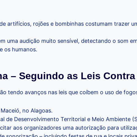
de artifícios, rojões e bombinhas costumam trazer 
m uma audição muito sensível, detectando o som em
ue os humanos.
na – Seguindo as Leis Contra
ão tendo avanços nas leis que coíbem o uso de fogos
Maceió, no Alagoas.
pal de Desenvolvimento Territorial e Meio Ambiente 
licitar aos organizadores uma autorização para utiliz
 sonorização – incluindo festas de rua e locais priv