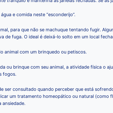
te tranquilo e mantenha as janelas fechadas. Se as 
 água e comida neste “esconderijo”.
nimal, para que não se machuque tentando fugir. Algu
a de fuga. O ideal é deixá-lo solto em um local fech
do animal com um brinquedo ou petiscos.
 ou brinque com seu animal, a atividade física o aju
s fogos.
de ser consultado quando perceber que está sofren
dicar um tratamento homeopático ou natural (como flo
a ansiedade.