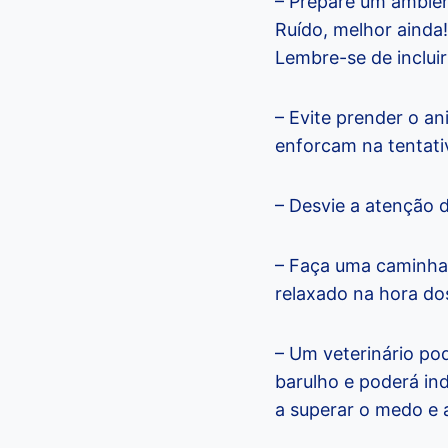
– Prepare um ambien
Ruído, melhor ainda!
Lembre-se de incluir
– Evite prender o a
enforcam na tentativ
– Desvie a atenção 
– Faça uma caminhada
relaxado na hora do
– Um veterinário po
barulho e poderá in
a superar o medo e 