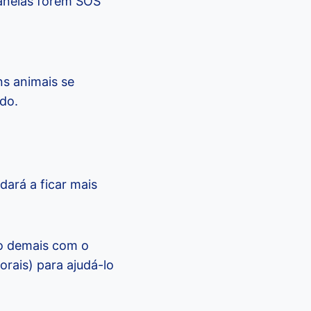
janelas forem SOS
ns animais se
ado.
dará a ficar mais
do demais com o
rais) para ajudá-lo