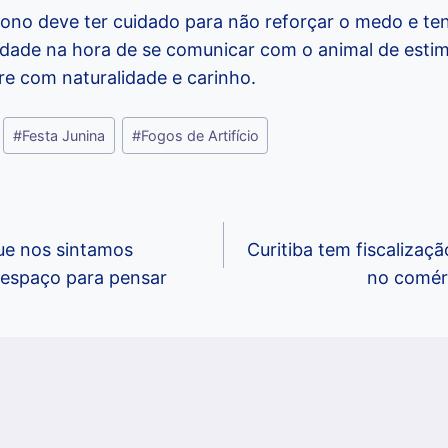
dono deve ter cuidado para não reforçar o medo e te
lidade na hora de se comunicar com o animal de esti
re com naturalidade e carinho.
#
Festa Junina
#
Fogos de Artifício
que nos sintamos
Curitiba tem fiscalizaç
á espaço para pensar
no comérc