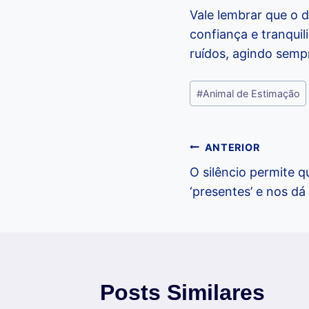
Vale lembrar que o 
confiança e tranqui
ruídos, agindo semp
Tags
#
Animal de Estimação
do
Post:
Navegação
ANTERIOR
O silêncio permite 
de
‘presentes’ e nos d
Post
Posts Similares