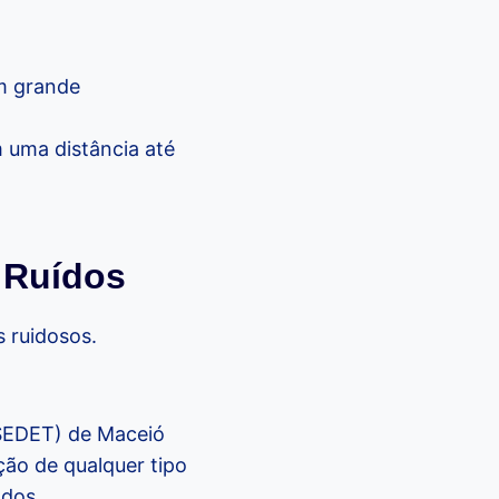
um grande
 uma distância até
 Ruídos
 ruidosos.
(SEDET) de Maceió
ação de qualquer tipo
ados.