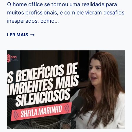
O home office se tornou uma realidade para
muitos profissionais, e com ele vieram desafios
inesperados, como…
JANELAS
LER MAIS
ACÚSTICAS:
A
SOLUÇÃO
DEFINITIVA
PARA
O
HOME
OFFICE