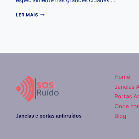
especialmente nas grandes cidades….
COMO
LER MAIS
A
POLUIÇÃO
SONORA
PODE
AFETAR
SUA
SAÚDE
Home
Janelas A
Portas An
Onde co
Blog
Janelas e portas antirruídos