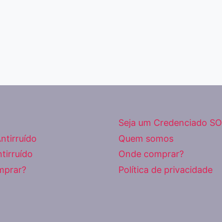
Seja um Credenciado SO
ntirruído
Quem somos
tirruído
Onde comprar?
mprar?
Política de privacidade