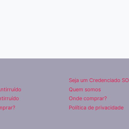
Seja um Credenciado SO
ntirruído
Quem somos
tirruído
Onde comprar?
mprar?
Política de privacidade