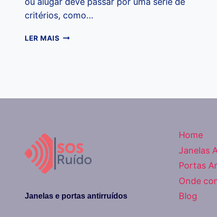
ou alugar deve passar por uma série de
critérios, como…
DICAS
LER MAIS
DE
COMO
ESCOLHER
O
ANDAR/QUARTO
IDEAL
DE
APARTAMENTO
Home
Janelas A
Portas An
Onde co
Blog
Janelas e portas antirruídos