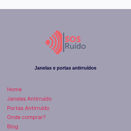
POLUIÇÃO
SONORA
EM
SÃO
PAULO
Janelas e portas antirruídos
Home
Janelas Antirruído
Portas Antirruído
Onde comprar?
Blog