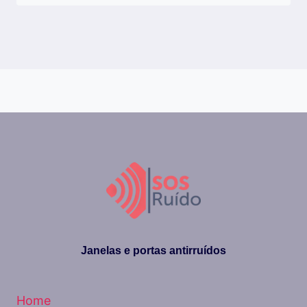
Janelas e portas antirruídos
Home