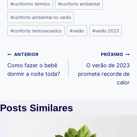
#
conformo térmico
#
conforto ambiental
#
conforto ambiental no verão
#
conforto termoacustico
#
verão
#
verão 2023
Navegação
ANTERIOR
PRÓXIMO
Como fazer o bebê
O verão de 2023
de
dormir a noite toda?
promete recorde de
calor
Post
Posts Similares